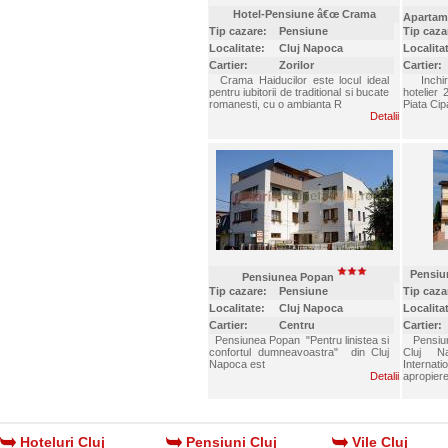
Hotel-Pensiune â€œ Crama
Apartam
Tip cazare:
Pensiune
Tip caza
Haiducilor â€œ
Localitate:
Cluj Napoca
Localita
Cartier:
Zorilor
Cartier:
Crama Haiducilor este locul ideal
Inchiri
pentru iubitorii de traditional si bucate
hotelier 
romanesti, cu o ambianta R
Piata Cip
Detalii
Pensiu
Pensiunea Popan
Tip cazare:
Pensiune
Tip caza
Localitate:
Cluj Napoca
Localita
Cartier:
Centru
Cartier:
Pensiunea Popan "Pentru linistea si
Pensiun
confortul dumneavoastra" din Cluj
Cluj Na
Napoca est
Interna
Detalii
apropier
Hoteluri Cluj
Pensiuni Cluj
Vile Cluj