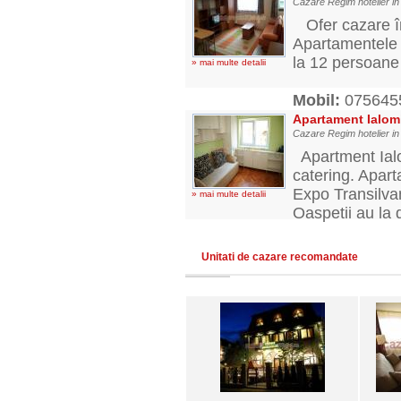
Cazare Regim hotelier in
Ofer cazare în
Apartamentele 
la 12 persoane 
» mai multe detalii
Mobil:
07564
Apartament Ialomi
Cazare Regim hotelier in
Apartment Ialom
catering. Apart
Expo Transilvan
» mai multe detalii
Oaspetii au la 
Unitati de cazare recomandate