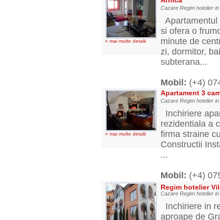
Arhica
Cazare Regim hotelier i
Apartamentul est
si ofera o fru
minute de cent
» mai multe detalii
zi, dormitor, b
subterana...
Mobil:
(+4) 07
Apartament 3 came
Cazare Regim hotelier i
Inchiriere apa
rezidentiala a 
firma straine 
» mai multe detalii
Constructii Ins
...
Mobil:
(+4) 0
Regim hotelier Vi
Cazare Regim hotelier in
Inchiriere in r
aproape de Gran