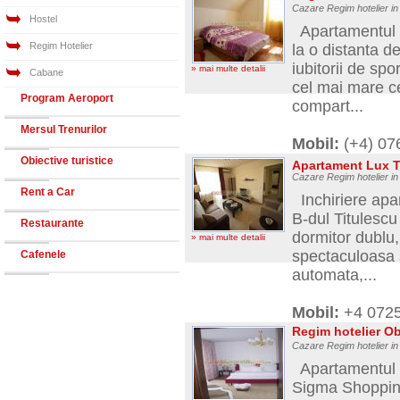
Cazare Regim hotelier i
Hostel
Apartamentul es
Regim Hotelier
la o distanta d
iubitorii de sp
» mai multe detalii
Cabane
cel mai mare c
Program Aeroport
compart...
Mersul Trenurilor
Mobil:
(+4) 07
Obiective turistice
Apartament Lux T
Cazare Regim hotelier in
Rent a Car
Inchiriere apar
B-dul Titulescu
Restaurante
dormitor dublu,
» mai multe detalii
spectaculoasa 
Cafenele
automata,...
Mobil:
+4 072
Regim hotelier Ob
Cazare Regim hotelier in
Apartamentul es
Sigma Shopping