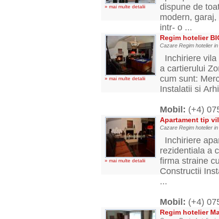
dispune de toate
» mai multe detalii
modern, garaj, 
intr- o ...
Regim hotelier B
Cazare Regim hotelier i
Inchiriere vila
a cartierului Z
cum sunt: Merc
» mai multe detalii
Instalatii si A
Mobil:
(+4) 0
Apartament tip vi
Cazare Regim hotelier i
Inchiriere apa
rezidentiala a 
firma straine 
» mai multe detalii
Constructii Ins
...
Mobil:
(+4) 0
Regim hotelier Ma