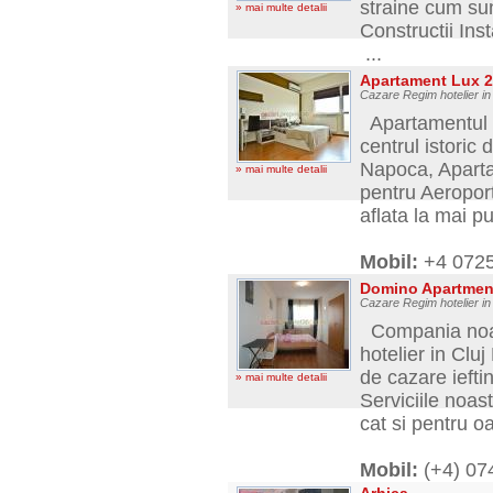
straine cum su
» mai multe detalii
Constructii Ins
...
Apartament Lux 
Cazare Regim hotelier in
Apartamentul d
centrul istoric
Napoca, Aparta
» mai multe detalii
pentru Aeroportu
aflata la mai pu
Mobil:
+4 072
Domino Apartme
Cazare Regim hotelier in
Compania noas
hotelier in Clu
de cazare iefti
» mai multe detalii
Serviciile noast
cat si pentru o
Mobil:
(+4) 07