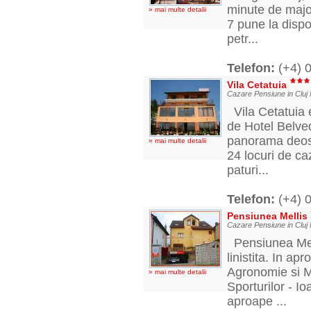
minute de major
» mai multe detalii
7 pune la dispo
petr...
Telefon:
(+4) 
Vila Cetatuia
Cazare Pensiune in Cluj
Vila Cetatuia e
de Hotel Belved
panorama deoseb
» mai multe detalii
24 locuri de c
paturi...
Telefon:
(+4) 
Pensiunea Mellis
Cazare Pensiune in Cluj
Pensiunea Melli
linistita. In a
Agronomie si M
» mai multe detalii
Sporturilor - 
aproape ...