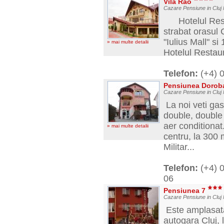
Vila Rao
Cazare Pensiune in Cluj
Hotelul Restau
strabat orasul
"Iulius Mall" si
» mai multe detalii
Hotelul Restaur
Telefon:
(+4) 
Pensiunea Doroba
Cazare Pensiune in Cluj
La noi veti gas
double, double 
aer conditionat
» mai multe detalii
centru, la 300 
Militar...
Telefon:
(+4) 
06
Pensiunea 7
Cazare Pensiune in Clu
Este amplasatã
autogara Cluj, 