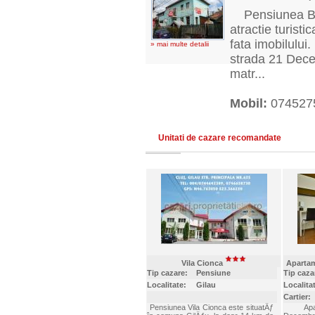
Pensiunea Bob 
atractie turisti
fata imobilulu
» mai multe detalii
strada 21 Dece
matr...
Mobil:
074527
Unitati de cazare recomandate
Vila Cionca
Aparta
Tip cazare:
Pensiune
Tip caza
Localitate:
Gilau
Localita
Cartier:
Pensiunea Vila Cionca este situatÄƒ
Apart