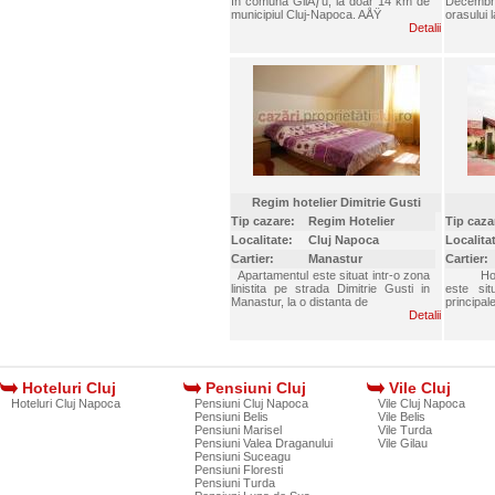
în comuna GilÄƒu, la doar 14 km de
Decembri
municipiul Cluj-Napoca. AÅŸ
orasului l
Detalii
Regim hotelier Dimitrie Gusti
Tip cazare:
Regim Hotelier
Tip caza
Localitate:
Cluj Napoca
Localita
Cartier:
Manastur
Cartier:
Apartamentul este situat intr-o zona
Hotelul
linistita pe strada Dimitrie Gusti in
este sit
Manastur, la o distanta de
principal
Detalii
Hoteluri Cluj
Pensiuni Cluj
Vile Cluj
Hoteluri Cluj Napoca
Pensiuni Cluj Napoca
Vile Cluj Napoca
Pensiuni Belis
Vile Belis
Pensiuni Marisel
Vile Turda
Pensiuni Valea Draganului
Vile Gilau
Pensiuni Suceagu
Pensiuni Floresti
Pensiuni Turda