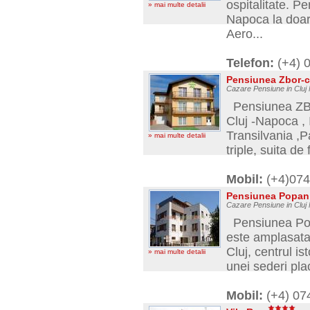
ospitalitate. P
» mai multe detalii
Napoca la doar 
Aero...
Telefon:
(+4) 
Pensiunea Zbor-c
Cazare Pensiune in Clu
Pensiunea ZBOR
Cluj -Napoca , 
Transilvania ,
» mai multe detalii
triple, suita d
Mobil:
(+4)074
Pensiunea Popa
Cazare Pensiune in Cluj
Pensiunea Popa
este amplasata 
Cluj, centrul is
» mai multe detalii
unei sederi plac
Mobil:
(+4) 07