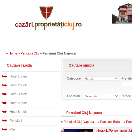
» Home »
Pensiuni Cluj
» Pensiuni Cluj Napoca
Cautare rapida
Cautare simpla
Hotel 1 stea
Categorie:
Pret de 
Hotel 2 stele
Hotel 3 stele
Localitate:
Cartier:
Hotel 4 stele
Hotel 5 stele
Pensiuni Cluj Napoca
Pensiuni
»
Pensiuni Cluj Napoca
»
Pensiuni Belis
»
Pens
Vile
Hotel-Pensiune 
Pensiuni Luna de Sus
»
Pensiuni Gilau
»
Pensi