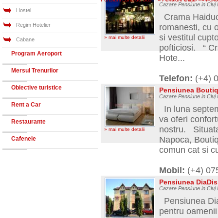
Cazare Pensiune in Cluj 
Hostel
Crama Haiducilo
Regim Hotelier
romanesti, cu 
si vestitul cup
» mai multe detalii
Cabane
pofticiosi. “ C
Program Aeroport
Hote...
Mersul Trenurilor
Telefon:
(+4) 
Obiective turistice
Pensiunea Bouti
Cazare Pensiune in Cluj
Rent a Car
In luna septem
va oferi confor
Restaurante
nostru. Situata
» mai multe detalii
Napoca, Boutiqu
Cafenele
comun cat si cu
Mobil:
(+4) 0
Pensiunea DiaDi
Cazare Pensiune in Cluj
Pensiunea DiaDi
pentru oamenii d