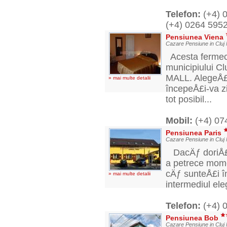
Telefon:
(+4) 
(+4) 0264 59
Pensiunea Viena
Cazare Pensiune in Cluj
Acesta fermecat
municipiului Clu
MALL. AlegeÅ£i
» mai multe detalii
începeÅ£i-va zi
tot posibil...
Mobil:
(+4) 07
Pensiunea Paris
Cazare Pensiune in Cluj
DacÄƒ doriÅ£i 
a petrece mome
cÄƒ sunteÅ£i în
» mai multe detalii
intermediul ele
Telefon:
(+4) 
Pensiunea Bob
Cazare Pensiune in Cluj