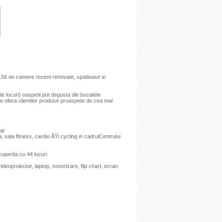
e 156 de camere recent renovate, spatioase si
 de locuri) oaspetii pot degusta din bucatele
care ofera clientilor produse proaspete de cea mai
par
, sala fitness, cardio ÅŸi cycling in cadrulCentrului
coperita cu 44 locuri
videoproiector, laptop, sonorizare, flip chart, ecran