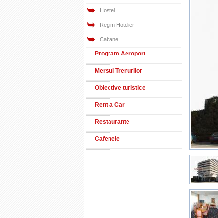
Hostel
Regim Hotelier
Cabane
Program Aeroport
Mersul Trenurilor
Obiective turistice
Rent a Car
Restaurante
Cafenele