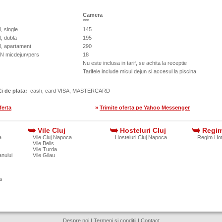
Camera
***
 single
145
, dubla
195
, apartament
290
N micdejun/pers
18
Nu este inclusa in tarif, se achita la receptie
Tarifele include micul dejun si accesul la piscina
i de plata:
cash, card VISA, MASTERCARD
ferta
»
Trimite oferta pe Yahoo Messenger
j
Vile Cluj
Hosteluri Cluj
Regim
a
Vile Cluj Napoca
Hosteluri Cluj Napoca
Regim Hot
Vile Belis
Vile Turda
nului
Vile Gilau
s
Despre noi
|
Termeni si conditii
|
Contact