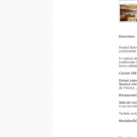
Descriere:
Hotelul Belv
confortabile.
In salonul d
traditionale
buna calitat
Cazare 156
Dotari cam
Servicii ofe
de Fitness ,
Restaurant
Sala de co
si acces int
Tarifele inc
ModalitaÅ£i