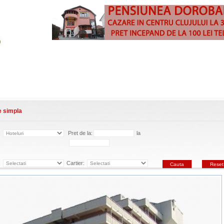
e simpla
:
Pret de la:
la
:
Cartier: