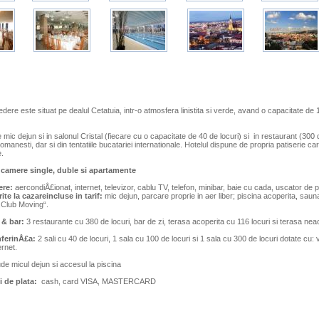
edere este situat pe dealul Cetatuia, intr-o atmosfera linistita si verde, avand o capacitate d
e mic dejun si in salonul Cristal (fiecare cu o capacitate de 40 de locuri) si in restaurant (300
 romanesti, dar si din tentatiile bucatariei internationale. Hotelul dispune de propria patiserie 
e.
 camere single, duble si apartamente
ere:
aercondiÅ£ionat, internet, televizor, cablu TV, telefon, minibar, baie cu cada, uscator de 
rite la cazareincluse in tarif:
mic dejun, parcare proprie in aer liber; piscina acoperita, sauna
,Club Moving“.
 & bar:
3 restaurante cu 380 de locuri, bar de zi, terasa acoperita cu 116 locuri si terasa nea
nferinÅ£a:
2 sali cu 40 de locuri, 1 sala cu 100 de locuri si 1 sala cu 300 de locuri dotate cu: 
ernet.
lude micul dejun si accesul la piscina
 de plata:
cash, card VISA, MASTERCARD