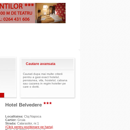
Cautare avansata
Cautati dupa mai multe criterii
pentru a gasi exact hotelul,
pensiunea, vila, hostelul, cabana
sau cazarea in regim hotelier pe
care o doriti.
Hotel Belvedere
Localitatea:
Cluj Napoca
Cartier:
Gruia
Strada:
Calarasilor, nr.1
(Click pentru pozitionare pe harta)