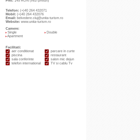
Pret:
145 RON
(vezi preturi)
Telefon:
(+)40 264 432071
Mobil:
(+)40 264 432076
Email:
belvedere.cluj@unita-turism.ro
Website:
www.unita-turism.ro
Camere:
Single
Double
Apartment
Facilitati:
aer conditionat
parcare in curte
piscina
restaurant
sala conferinte
salon mic dejun
telefon international
TV si cablu Tv