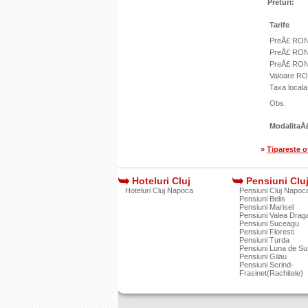
Preturi:
Tarife
PreÅ£ RON,
PreÅ£ RON
PreÅ£ RON
Valoare RO
Taxa locala
Obs.
ModalitaÅ£
»
Tipareste o
Hoteluri Cluj
Pensiuni Clu
Hoteluri Cluj Napoca
Pensiuni Cluj Napoc
Pensiuni Belis
Pensiuni Marisel
Pensiuni Valea Draga
Pensiuni Suceagu
Pensiuni Floresti
Pensiuni Turda
Pensiuni Luna de Su
Pensiuni Gilau
Pensiuni Scrind-
Frasinet(Rachitele)